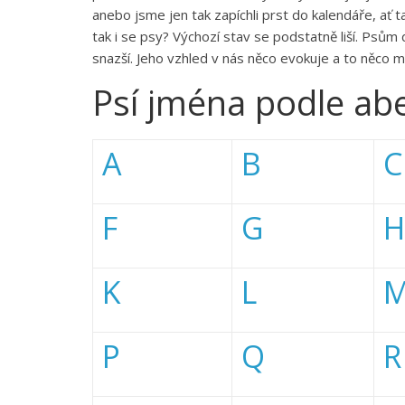
anebo jsme jen tak zapíchli prst do kalendáře, ať 
tak i se psy? Výchozí stav se podstatně liší. Psů
snazší. Jeho vzhled v nás něco evokuje a to něc
Psí jména podle ab
A
B
C
F
G
H
K
L
P
Q
R