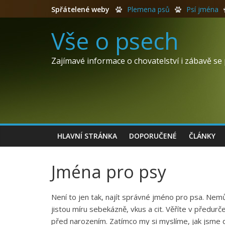
Spřátelené weby
Plemena psů
Psí jména
Vše o psech
Zajímavé informace o chovatelství i zábavě se
HLAVNÍ STRÁNKA
DOPORUČENÉ
ČLÁNKY
Jména pro psy
Není to jen tak, najít správné jméno pro psa. N
jistou míru sebekázně, vkus a cit. Věříte v předurč
před narozením. Zatímco my si myslíme, jak jsme 