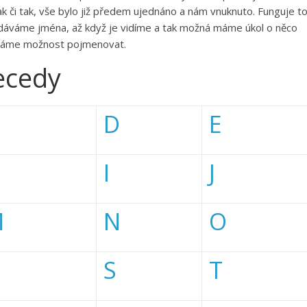
tak či tak, vše bylo již předem ujednáno a nám vnuknuto. Funguje t
m dáváme jména, až když je vidíme a tak možná máme úkol o něco
o máme možnost pojmenovat.
ecedy
D
E
I
J
M
N
O
S
T