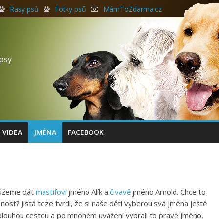
Rasy psů
Fotky psů
MámToZdarma.cz
 psy
VIDEA
JMÉNA
FACEBOOK
emůžeme dát
mastifovi
jméno Alík a
čivavě
jméno Arnold. Chce to
enost? Jistá teze tvrdí, že si naše děti vyberou svá jména ještě
dlouhou cestou a po mnohém uvážení vybrali to pravé jméno,